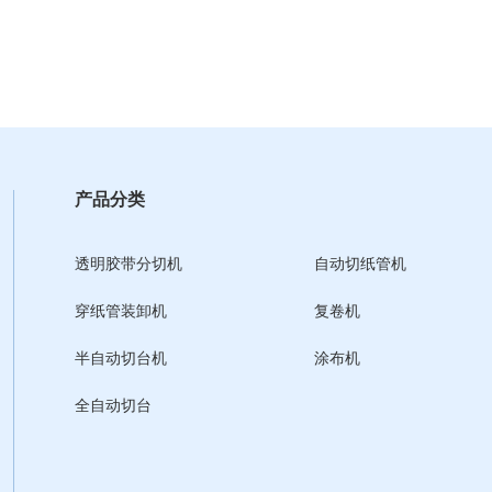
产品分类
透明胶带分切机
自动切纸管机
穿纸管装卸机
复卷机
半自动切台机
涂布机
全自动切台