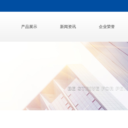
产品展示
新闻资讯
企业荣誉