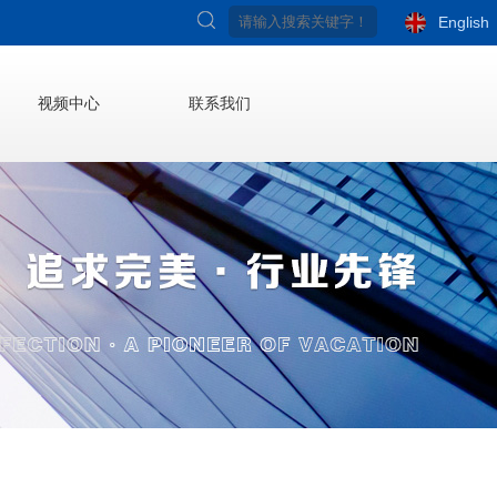
English
视频中心
联系我们