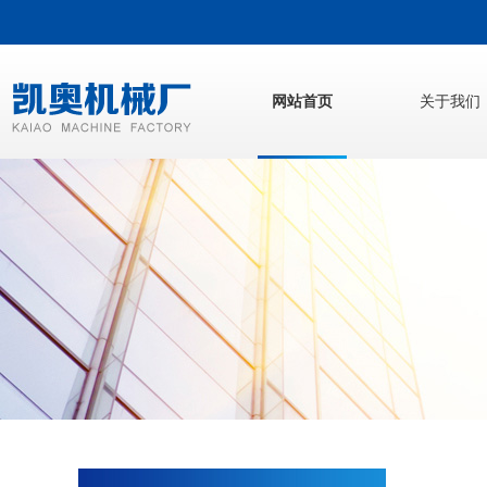
网站首页
关于我们